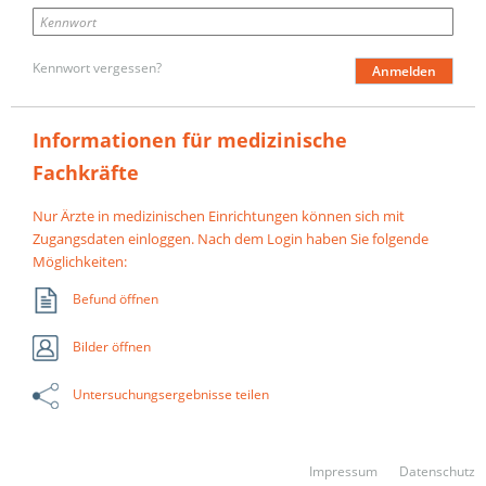
Kennwort vergessen?
Informationen für medizinische
Fachkräfte
Nur Ärzte in medizinischen Einrichtungen können sich mit
Zugangsdaten einloggen. Nach dem Login haben Sie folgende
Möglichkeiten:
Befund öffnen
Bilder öffnen
Untersuchungsergebnisse teilen
(öffnet in neuem 
(
Impressum
Datenschutz